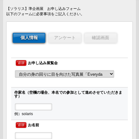
【ソラリス】準企画展 お申し込みフォーム
以下のフォームに必要事項をご記入ください。
個人情報
アンケート
確認画面
お申し込み展覧会
必須
.
作家名（空欄の場合、本名での参加として進めさせていただきま
す）
例）solaris
お名前
必須