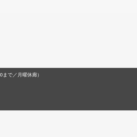
阪農林会館B1F
8:00まで／月曜休廊）
。