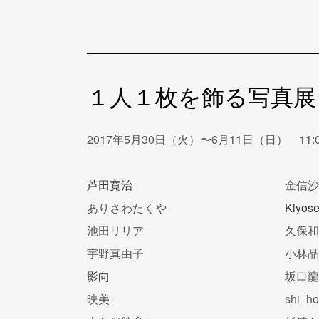
１人１枚を飾る写真展 
2017年5月30日（火）〜6月11日（日） 11
芦田寛治
金信
ありさわたくや
Kiyose
池田リリア
久保
宇野真由子
小林
影向
坂口
映美
shi_h