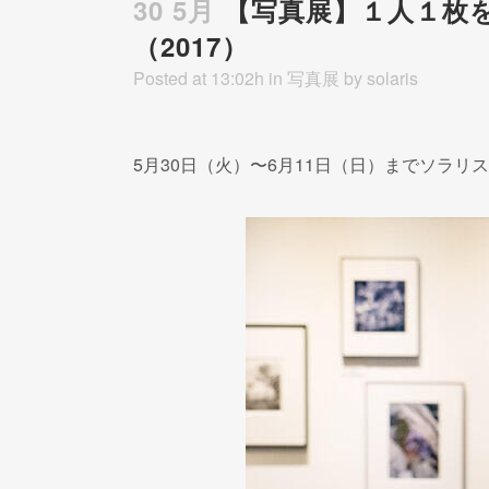
30 5月
【写真展】１人１枚を
（2017）
Posted at 13:02h
in
写真展
by
solaris
5月30日（火）〜6月11日（日）までソラリ