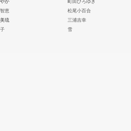
あやか
町田ひろゆき
美智恵
松尾小百合
繪美琉
三浦吉幸
絢子
雪