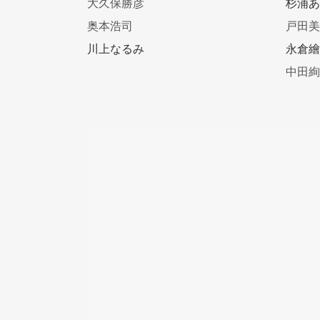
大久保勝彦
杉浦
奥本浩司
戸田
川上なるみ
永倉
中田