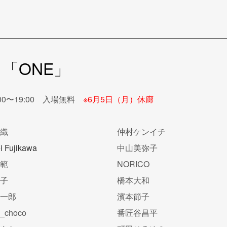
「ONE」
:00〜19:00 入場無料
※6月5日（月）休廊
沙織
仲村ケンイチ
i Fujikawa
中山美弥子
和範
NORICO
晶子
橋本大和
龍一郎
濱本節子
o_choco
番匠谷昌平