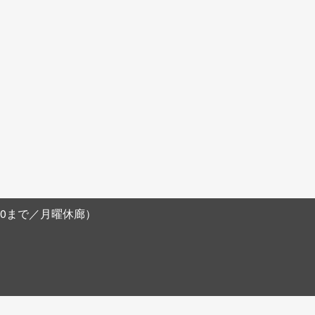
阪農林会館B1F
8:00まで／月曜休廊）
。