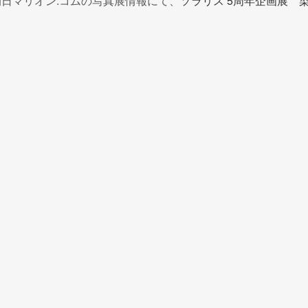
び朝日マリオン.コムの写真展情報にて、
ソラリス 5周年企画展 
。