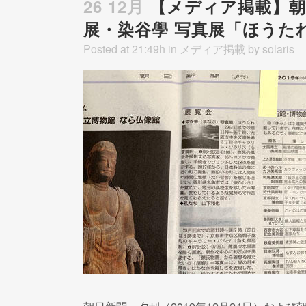
26 12月
【メディア掲載】朝
展・染谷學 写真展「ほうた
Posted at 21:49h
in
メディア掲載
by
solaris