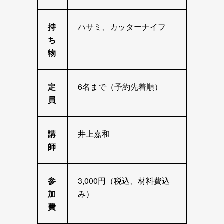
持
ハサミ、カッターナイフ
ち
物
定
6名まで（予約先着順）
員
講
井上嘉和
師
参
3,000円（税込、材料費込
加
み）
費