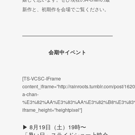
新作と、初期作を会場でご覧ください。
会期中イベント
[TS-VCSC-IFrame
content_iframe=”http://rainroots.tumblr.com/
a-chan-
%E3%82%AA%E3%83%AA%E3%82%B8%E3%83
iframe_height=”heightpixel”]
▶ 8月19日（土）19時〜
「暑い日」スライドショー上映会