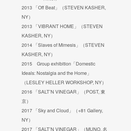
2013 「Off Beat」（STEVEN KASHER,
NY）
2013 「VIBRANT HOME」（STEVEN
KASHER, NY）
2014 「Slaves of Mimesis」（STEVEN
KASHER, NY）
2015 Group exhibition「Domestic
Ideals: Nostalgia and the Home」
（LESLEY HELLER WORKSHOP, NY）
2016 「SALT’N VINEGAR」（POST, 東
京）
2017 「Sky and Cloud」（+81 Gallery,
NY）
2017 「SALT’N VINEGAR」（MUNO, 名