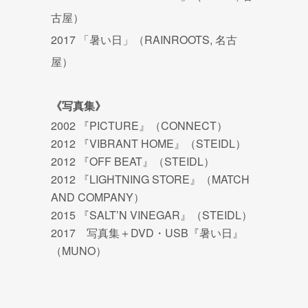
古屋）
2017 「暑い日」（RAINROOTS, 名古
屋）
《写真集》
2002 『PICTURE』（CONNECT）
2012 『VIBRANT HOME』（STEIDL）
2012 『OFF BEAT』（STEIDL）
2012 『LIGHTNING STORE』（MATCH
AND COMPANY）
2015 『SALT’N VINEGAR』（STEIDL）
2017 写真集＋DVD・USB『暑い日』
（MUNO）