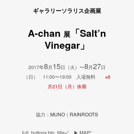
ギャラリーソラリス企画展
A-chan
「Salt’n
展
Vinegar」
8
15
8
27
2017年
月
日（火）〜
月
日
（日） 11:00〜19:00 入場無料
※8
月21日（月）休廊
協力：
MUNO
｜
RAINROOTS
[ult_buttons btn_title=” ▶ MAP”