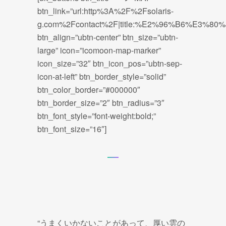
btn_link=”url:http%3A%2F%2Fsolaris-
g.com%2Fcontact%2F|title:%E2%96%B6%E3%80%80
btn_align=”ubtn-center” btn_size=”ubtn-
large” icon=”icomoon-map-marker”
icon_size=”32″ btn_icon_pos=”ubtn-sep-
icon-at-left” btn_border_style=”solid”
btn_color_border=”#000000″
btn_border_size=”2″ btn_radius=”3″
btn_font_style=”font-weight:bold;”
btn_font_size=”16″]
“うまくいかないことがあって、厚い雲の