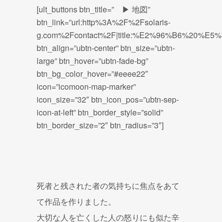
[ult_buttons btn_title=” ▶ 地図”
btn_link=”url:http%3A%2F%2Fsolaris-
g.com%2Fcontact%2F|title:%E2%96%B6%20%E
btn_align=”ubtn-center” btn_size=”ubtn-
large” btn_hover=”ubtn-fade-bg”
btn_bg_color_hover=”#eeee22″
icon=”icomoon-map-marker”
icon_size=”32″ btn_icon_pos=”ubtn-sep-
icon-at-left” btn_border_style=”solid”
btn_border_size=”2″ btn_radius=”3″]
死者と残された者の気持ちに焦点をあて
て作品を作りました。
大切な人を亡くした人の怒りにも似た辛