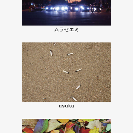
ムラセエミ
asuka