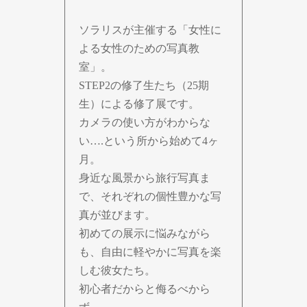
ソラリスが主催する「女性に
よる女性のための写真教
室」。
STEP2の修了生たち（25期
生）による修了展です。
カメラの使い方がわからな
い….という所から始めて4ヶ
月。
身近な風景から旅行写真ま
で、それぞれの個性豊かな写
真が並びます。
初めての展示に悩みながら
も、自由に軽やかに写真を楽
しむ彼女たち。
初心者だからと侮るべから