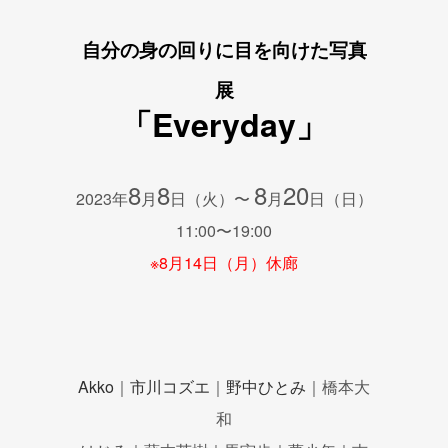
自分の身の回りに目を向けた写真
展
「Everyday」
8
8
8
20
2023年
月
日（火）〜
月
日（日）
11:00〜19:00
※8月14日（月）休廊
Akko
｜
市川コズエ
｜
野中ひとみ
｜橋本大
和