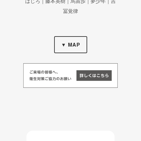
はじろ｜藤本英樹｜馬宙歩｜夢少年｜吉
冨覚律
▼ MAP