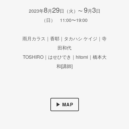
8
29
9
3
2023年
月
日（火）〜
月
日
（日） 11:00〜19:00
雨月カラス｜香耶｜タカハシ ケイジ｜寺
田和代
TOSHIRO｜はせひでき｜hitomi｜橋本大
和[講師]
▶ MAP