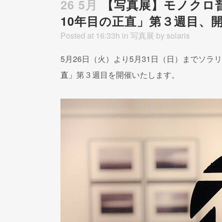
26 5月
【写真展】モノクロ普
10年目の正直」第３週目、
Posted at 16:33h
in
写真展
by
solaris
5月26日（火）より5月31日（日）までソラ
直」
第３週目を開催いたします。