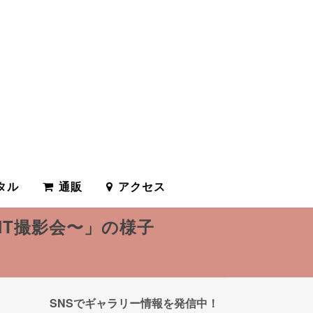
タル
通販
アクセス
HT撮影会〜」の様子
SNSでギャラリー情報を発信中！