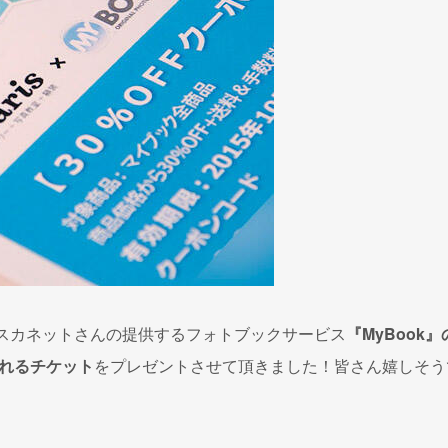
スカネットさんの提供するフォトブックサービス
『MyBook』
で作れるチケット
をプレゼントさせて頂きました！皆さん嬉しそう