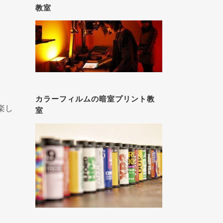
教室
カラーフィルムの暗室プリント教
楽し
室