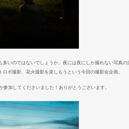
も多いのではないでしょうか。夜には夜にしか撮れない写真の
トロボ撮影、花火撮影を楽しもうという今回の撮影会企画。
方が参加してくださいました！ありがとうございます。