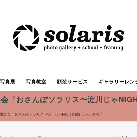
写真展
写真教室
額装サービス
ギャラリーレン
会「おさんぽソラリス〜淀川じゃNIG
撮影会「おさんぽソラリス〜淀川じゃNIGHT撮影会〜」の様子