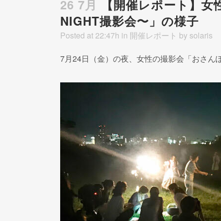
26 7月
【開催レポート】女
NIGHT撮影会〜」の様子
Posted at 22:47h
in
開催レポート
by
solaris
7月24日（金）の夜、女性の撮影会「おさん