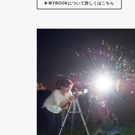
▶MYBOOKについて詳しくはこちら