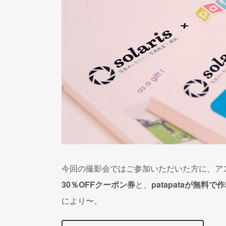
今回の撮影会ではご参加いただいた方に、ア
30％OFFクーポン券
と、
patapataが無料
により〜。