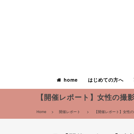
home
はじめての方へ
【開催レポート】女性の撮影
>
>
Home
開催レポート
【開催レポート】女性の