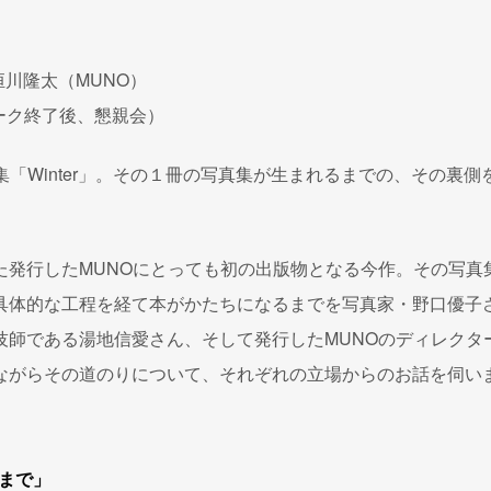
 恒川隆太（MUNO）
トーク終了後、懇親会）
真集「Winter」。その１冊の写真集が生まれるまでの、その裏側
た発行したMUNOにとっても初の出版物となる今作。その写真
具体的な工程を経て本がかたちになるまでを写真家・野口優子
技師である湯地信愛さん、そして発行したMUNOのディレクタ
ながらその道のりについて、それぞれの立場からのお話を伺い
まで」