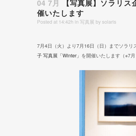
04 7月
【写真展】ソラリス企画
催いたします
Posted at 14:42h
in
写真展
by
solaris
7月4日（火）より7月16日（日）までソラ
子 写真展「Winter」
を開催いたします（※7月1