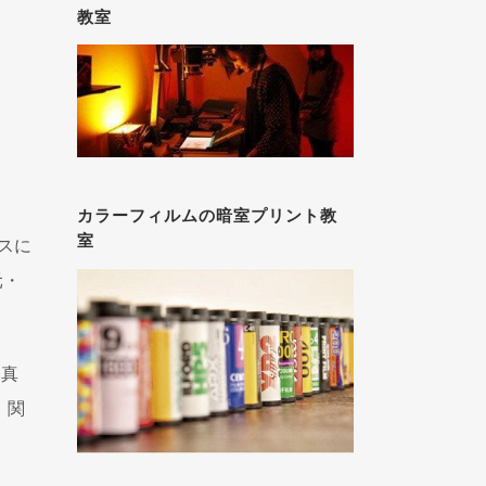
教室
カラーフィルムの暗室プリント教
室
イスに
元・
写真
、関