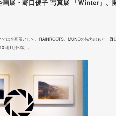
展・野口優子 写真展 「Winter」、
リスでは企画展として、
RAINROOTS
、
MUNO
の協力のもと、
野
0日[月] 休廊）。