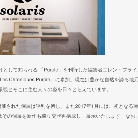
けとして知られる 「Purple」を刊行した編集者エレン・フラ
Les Chroniques Purple
」に参加。現在は豊かな自然を誇る地
む景観とそこに住む人々の姿を日々とらえています。
屋)で開催された個展は評判を博し、また2017年1月には、初となる
。今回はその個展を新作も織り交ぜ再構成し、展示いたします。なお