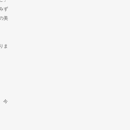
ず
の美
りま
。今