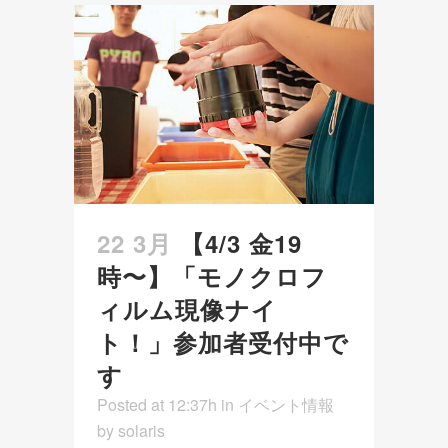
22 3月
【4/3 金19
時〜】「モノクロフ
ィルム現像ナイ
ト！」参加者受付中で
す
Posted at 12:37h
in
イベント情報
by
solaris