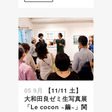
05 9月
【11/11 土】
大和田良ゼミ生写真展
「Le cocon ~繭~」関