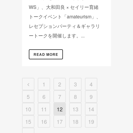
WS」、大和田良 × セイリー育緒
トークイベント「amateurism」、
レセプションパーティ＆ギャラリ
ートークを開催します。...
READ MORE
1
2
3
4
5
6
7
8
9
10
11
12
13
14
15
16
17
18
19