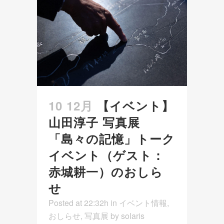
10 12月
【イベント】
山田淳子 写真展
「島々の記憶」トーク
イベント（ゲスト：
赤城耕一）のおしら
せ
Posted at 22:32h
in
イベント情報
,
おしらせ
,
写真展
by
solaris