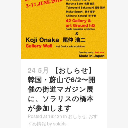
24 5月
【おしらせ】
韓国・蔚山で6/2〜開
催の街道マガジン展
に、ソラリスの橋本
が参加します
Posted at 16:42h
in
おしらせ
,
おす
すめ情報
by
solaris