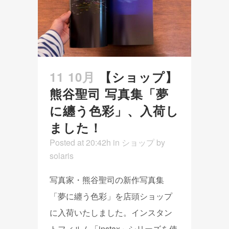
11 10月
【ショップ】
熊谷聖司 写真集「夢
に纏う色彩」、入荷し
ました！
Posted at 20:42h
in
ショップ
by
solaris
写真家・熊谷聖司の新作写真集
「夢に纏う色彩」を店頭ショップ
に入荷いたしました。インスタン
トフィルム「instax」シリーズを使