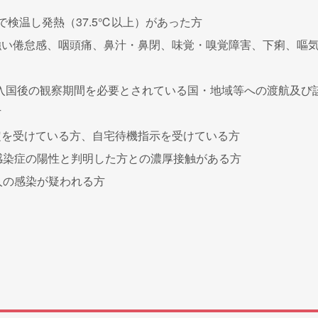
で検温し発熱（37.5℃以上）があった方
強い倦怠感、咽頭痛、⿐汁・⿐閉、味覚・嗅覚障害、下痢、嘔
限、入国後の観察期間を必要とされている国・地域等への渡航及び
方
定を受けている方、自宅待機指示を受けている方
ス感染症の陽性と判明した方との濃厚接触がある方
人の感染が疑われる方