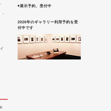
す
◉展示予約、受付中
）。
2026年のギャラリー利用予約を受
付中です
イ
本