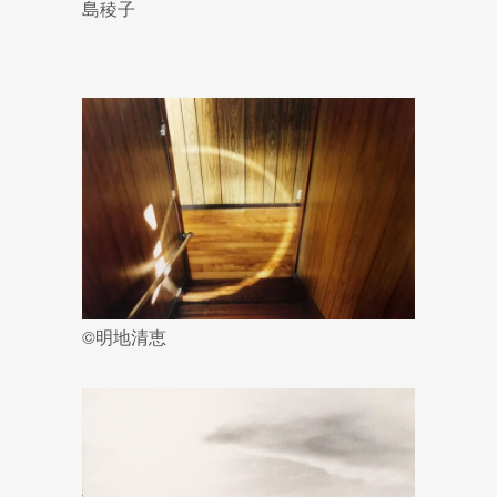
島稜子
©明地清恵