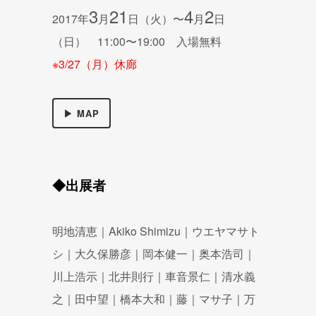
3
21
4
2
2017年
月
日（火）〜
月
日
（日） 11:00〜19:00 入場無料
※3/27（月）休廊
▶ MAP
◆出展者
明地清恵｜Akiko Shimizu｜ウエヤマサト
シ｜大久保勝彦｜岡本健一｜奥本浩司｜
川上浩示｜北井則行｜車音景仁｜清水義
之｜田中望｜橋本大和｜藤｜マサ子｜万