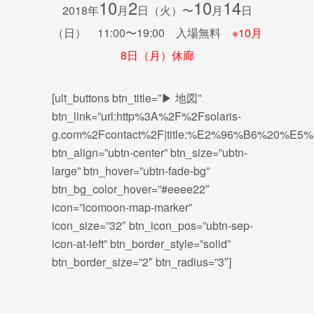
10
2
10
14
2018年
月
日（火）〜
月
日
（日） 11:00〜19:00 入場無料
※10月
8日（月）休廊
[ult_buttons btn_title=”▶ 地図”
btn_link=”url:http%3A%2F%2Fsolaris-
g.com%2Fcontact%2F|title:%E2%96%B6%20%E
btn_align=”ubtn-center” btn_size=”ubtn-
large” btn_hover=”ubtn-fade-bg”
btn_bg_color_hover=”#eeee22″
icon=”icomoon-map-marker”
icon_size=”32″ btn_icon_pos=”ubtn-sep-
icon-at-left” btn_border_style=”solid”
btn_border_size=”2″ btn_radius=”3″]