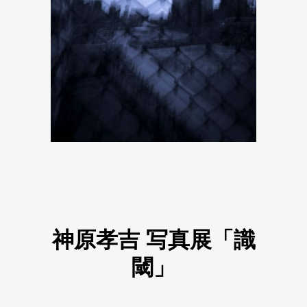
神原孝吉 写真展「識
閾」