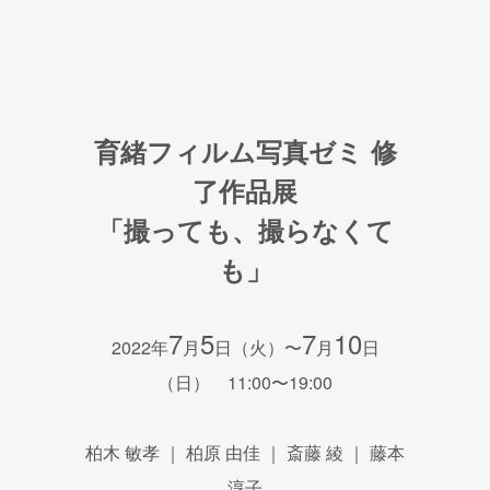
育緒フィルム写真ゼミ 修
了作品展
「撮っても、撮らなくて
も」
7
5
7
10
2022年
月
日（火）〜
月
日
（日） 11:00〜19:00
柏木 敏孝 ｜ 柏原 由佳 ｜ 斎藤 綾 ｜ 藤本
淳子