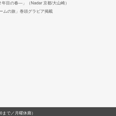
年目の春―」（Nadar 京都/大山崎）
クロームの旅」巻頭グラビア掲載
阪農林会館B1F
8:00まで／月曜休廊）