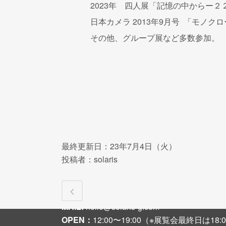
2023年 四人展「記憶の中からー２２
日本カメラ 2013年9月号 「モノ
その他、グループ展など多数参加。
最終更新日：23年7月4日（火）
投稿者：solaris
〒542-0081 大阪市中央区南船場3-2-6 大
TEL + FAX :
06-6251-8108
MAIL:
hello@solaris-g.com
OPEN：
12:00〜19:00（※展覧会最終日は1