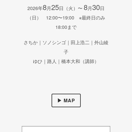
8
25
8
30
2026年
月
日（火）〜
月
日
（日） 12:00〜19:00 ※最終日のみ
18:00まで
さちか｜ソノシンゴ｜田上浩二｜外山綾
子
ゆひ｜路人｜橋本大和（講師）
▶ MAP