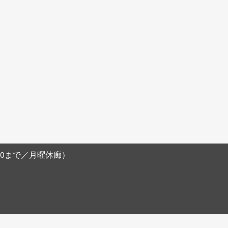
阪農林会館B1F
8:00まで／月曜休廊）
。