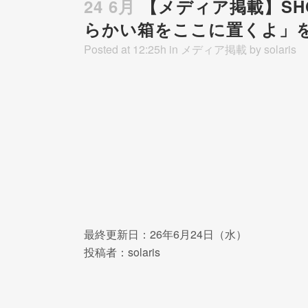
24 6月
【メディア掲載】SH
らかい箱をここに置くよ」
Posted at 12:25h
in
メディア掲載
by
solaris
最終更新日：26年6月24日（水）
投稿者：solaris