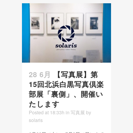
28 6月
【写真展】第
15回北浜白黒写真倶楽
部展「裏側」、開催い
たします
Posted at 18:33h
in
写真展
by
solaris