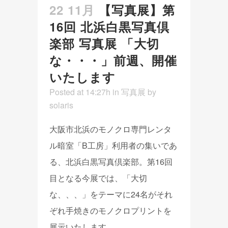
22 11月
【写真展】第
16回 北浜白黒写真倶
楽部 写真展 「大切
な・・・」前週、開催
いたします
Posted at 14:27h
in
写真展
by
solaris
大阪市北浜のモノクロ専門レンタ
ル暗室「B工房」利用者の集いであ
る、北浜白黒写真倶楽部。第16回
目となる今展では、「大切
な、、、」をテーマに24名がそれ
ぞれ手焼きのモノクロプリントを
展示いたします。 ...