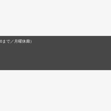
阪農林会館B1F
8:00まで／月曜休廊）
。