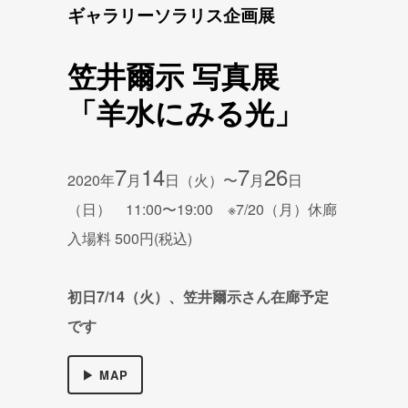
ギャラリーソラリス企画展
笠井爾示 写真展
「羊水にみる光」
7
14
7
26
2020年
月
日（火）〜
月
日
（日） 11:00〜19:00 ※7/20（月）休廊
入場料 500
円(税込)
初日7/14（火）、
笠井爾示さん在廊予定
です
▶ MAP