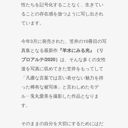
性たちを記号化することなく、生きてい
ることの存在感を放つように写し出され
ています。
今年3月に発売された、笠井の10冊目の写
真集となる最新作
『羊水にみる光』（リ
ブロアルテ/2020）
は、そんな多くの女性
達を写真に収めてきた笠井をもってして
「凡庸な言葉では言い表せない魅力を持
った稀有な被写体」と言わしめたモデ
ル・兎丸愛美を撮影した作品となりま
す。
そのままの自分を大切にするためにはだ