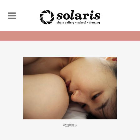
©️笠井爾示