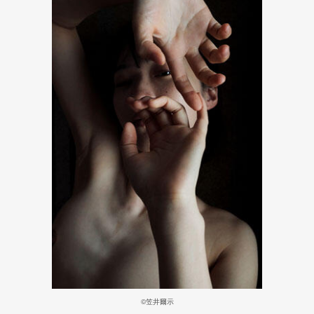
©️笠井爾示