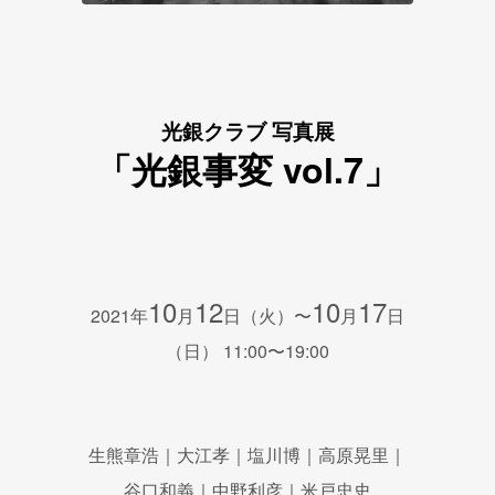
光銀クラブ 写真展
「光銀事変 vol.7」
10
12
10
17
2021年
月
日（火）〜
月
日
（日） 11:00〜19:00
生熊章浩｜大江孝｜塩川博｜高原晃里｜
谷口和義｜中野利彦｜米戸忠史