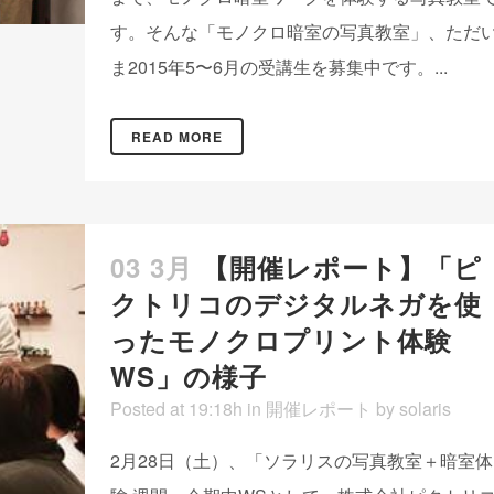
す。そんな「モノクロ暗室の写真教室」、ただ
ま2015年5〜6月の受講生を募集中です。...
READ MORE
03 3月
【開催レポート】「ピ
クトリコのデジタルネガを使
ったモノクロプリント体験
WS」の様子
Posted at 19:18h
in
開催レポート
by
solaris
2月28日（土）、「ソラリスの写真教室＋暗室体