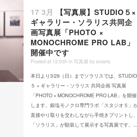
17 3月
【写真展】STUDIO５×
ギャラリー・ソラリス共同企
画写真展「PHOTO ×
MONOCHROME PRO LAB」
開催中です
Posted at 12:03h
in
写真展
by
solaris
本日より3/29（日）までソラリスでは、STUDIO
５ × ギャラリー・ソラリス 共同企画 写真展
「PHOTO × MONOCHROME PRO LAB」を開催
します。銀塩モノクロ専門ラボ「スタジオ５」
直接やり取りを交わしながら手焼きプリントし
「ソラリス」が額装して展示する写真展です。...