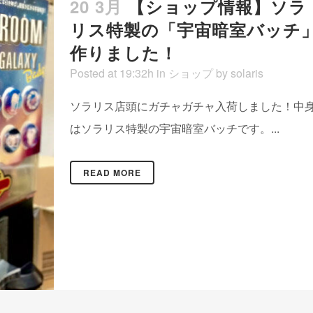
20 3月
【ショップ情報】ソラ
リス特製の「宇宙暗室バッチ
作りました！
Posted at 19:32h
in
ショップ
by
solaris
ソラリス店頭にガチャガチャ入荷しました！中
はソラリス特製の宇宙暗室バッチです。...
READ MORE