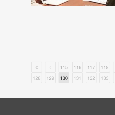
115
116
117
118
128
129
130
131
132
133