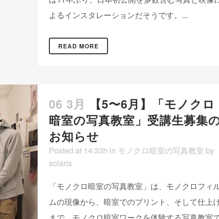
よるインスタレーションだそうです。...
READ MORE
06 3月
【5〜6月】「モノクロ
暗室の写真教室」受講生募集
お知らせ
Posted at 14:33h
in
モノクロ暗室の写真教室
by
solaris
「モノクロ暗室の写真教室」は、モノクロフィ
ムの現像から、暗室でのプリント、そして仕上
まで、モノクロ暗室ワークを体験する写真教室