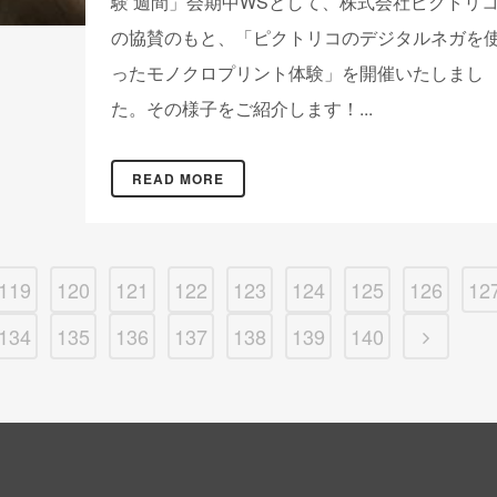
験 週間」会期中WSとして、株式会社ピクトリ
の協賛のもと、「ピクトリコのデジタルネガを
ったモノクロプリント体験」を開催いたしまし
た。その様子をご紹介します！...
READ MORE
119
120
121
122
123
124
125
126
12
134
135
136
137
138
139
140