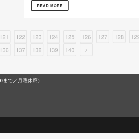
READ MORE
121
122
123
124
125
126
127
128
12
136
137
138
139
140
阪農林会館B1F
8:00まで／月曜休廊）
。