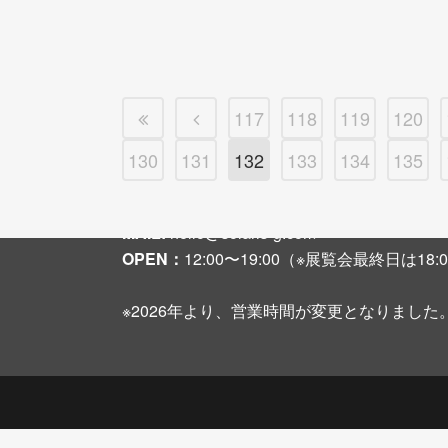
117
118
119
120
130
131
132
133
134
135
〒542-0081 大阪市中央区南船場3-2-6 大
TEL + FAX :
06-6251-8108
MAIL:
hello@solaris-g.com
OPEN：
12:00〜19:00（※展覧会最終日は1
※2026年より、営業時間が変更となりました