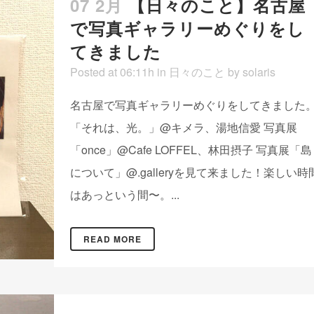
07 2月
【日々のこと】名古屋
で写真ギャラリーめぐりをし
てきました
Posted at 06:11h
in
日々のこと
by
solaris
名古屋で写真ギャラリーめぐりをしてきました
「それは、光。」@キメラ、湯地信愛 写真展
「once」@Cafe LOFFEL、林田摂子 写真展「島
について」@.galleryを見て来ました！楽しい時
はあっという間〜。...
READ MORE