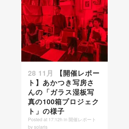
28 11月
【開催レポー
ト】あかつき写房さ
んの「ガラス湿板写
真の100箱プロジェク
ト」の様子
Posted at 17:12h
in
開催レポート
by
solaris