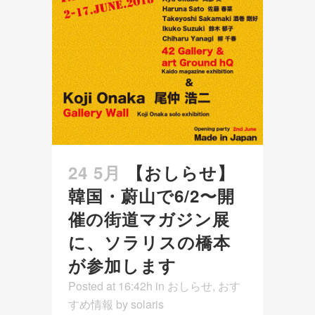
24 5月
【おしらせ】
韓国・蔚山で6/2〜開
催の街道マガジン展
に、ソラリスの橋本
が参加します
Posted at 16:42h
in
おしらせ
,
おす
すめ情報
by
solaris