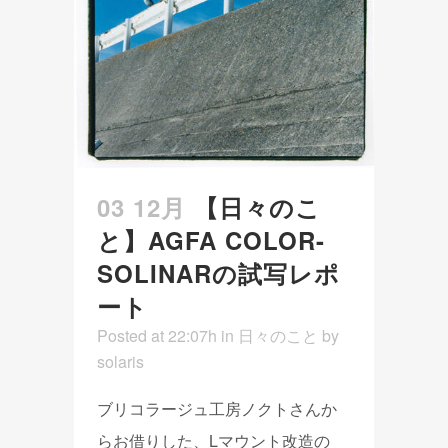
03 12月
【日々のこ
と】AGFA COLOR-
SOLINARの試写レポ
ート
Posted at 22:07h
in
日々のこと
by
solaris
ブリコラージュ工房ノクトさんか
らお借りした、Lマウント改造の