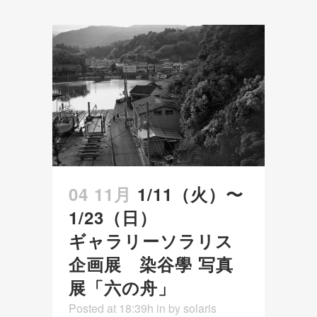
04 11月
1/11（火）〜
1/23（日）
ギャラリーソラリス
企画展 染谷學 写真
展「六の舟」
Posted at 18:39h
in
by
solaris