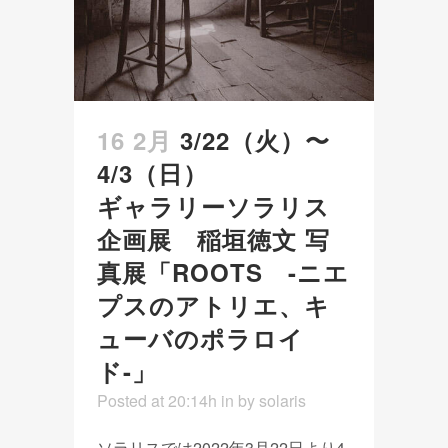
16 2月
3/22（火）〜
4/3（日）
ギャラリーソラリス
企画展 稲垣徳文 写
真展「ROOTS -ニエ
プスのアトリエ、キ
ューバのポラロイ
ド-」
Posted at 20:14h
in
by
solaris
ソラリスでは2022年3月22日より4