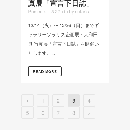
真展「宣言下日誌」
Posted at 18:37h
in
by
solaris
12/14（火）〜 12/26（日）までギ
ャラリーソラリス企画展・大和田
良 写真展「宣言下日誌」を開催い
たします。...
READ MORE
1
2
3
4
5
6
7
8