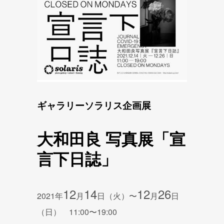
ギャラリーソラリス企画展
大和田良 写真展「宣
言下日誌」
12
14
12
26
2021年
月
日（火）〜
月
日
（日） 11:00〜19:00