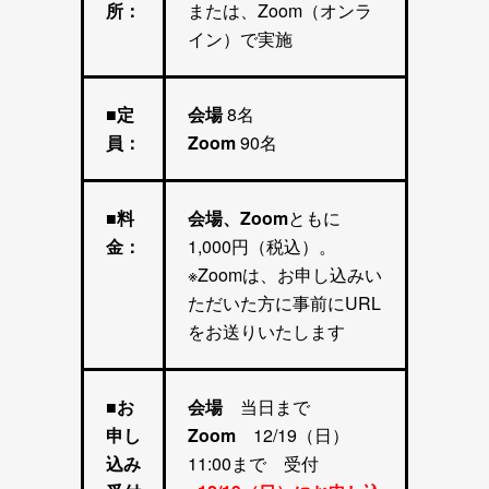
所：
または、Zoom（オンラ
イン）で実施
■定
会場
8名
員：
Zoom
90名
■料
会場、Zoom
ともに
金：
1,000円（税込）。
※Zoomは、お申し込みい
ただいた方に事前にURL
をお送りいたします
■お
会場
当日まで
申し
Zoom
12/19（日）
込み
11:00まで 受付