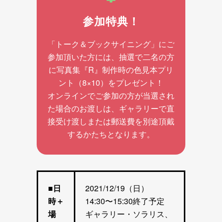
参加特典！
「トーク＆ブックサイニング」にご
参加頂いた方には、抽選で二名の方
に写真集『R』制作時の色見本プリ
ント（8×10）をプレゼント！
オンラインでご参加の方が当選され
た場合のお渡しは、ギャラリーで直
接受け渡しまたは郵送費を別途頂戴
するかたちとなります。
■日
2021/12/19（日）
時＋
14:30〜15:30終了予定
場
ギャラリー・ソラリス、